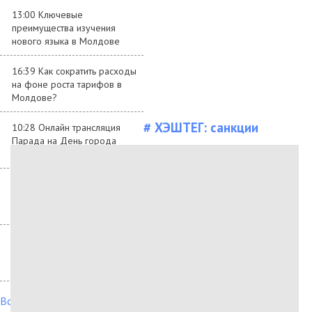
13:00 Ключевые
преимущества изучения
нового языка в Молдове
16:39 Как сократить расходы
на фоне роста тарифов в
Молдове?
# ХЭШТЕГ:
санкции
10:28 Онлайн трансляция
Парада на День города
Бельцы 2024
08:58 Данные качества
воздуха в Бельцах в январе
2024 года
10:47 Google закрывает
бесплатные бизнес-сайты в
профилях компаний
Все новости →