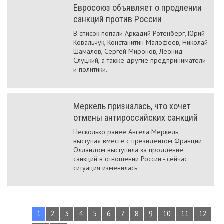
Евросоюз объявляет о продлении
санкций против России
В список попали Аркадий Ротенберг, Юрий
Ковальчук, Констанитин Малофеев, Николай
Шамалов, Сергей Миронов, Леонид
Слуцкий, а также другие предприниматели
и политики.
Меркель призналась, что хочет
отмены антироссийских санкций
Несколько ранее Ангела Меркель,
выступая вместе с президентом Франции
Олландом выступила за продление
санкций в отношении России - сейчас
ситуация изменилась.
1
2
3
4
5
6
7
8
9
10
11
12