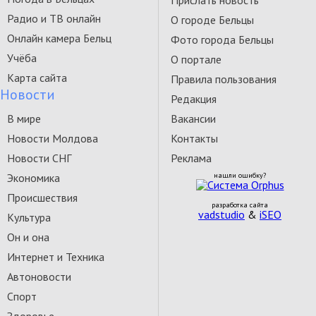
Прислать новость
Радио и ТВ онлайн
О городе Бельцы
Онлайн камера Бельц
Фото города Бельцы
Учёба
О портале
Карта сайта
Правила пользования
Новости
Редакция
В мире
Вакансии
Новости Молдова
Контакты
Новости СНГ
Реклама
Экономика
нашли ошибку?
Происшествия
разработка сайта
vadstudio
&
iSEO
Культура
Он и она
Интернет и Техника
Автоновости
Спорт