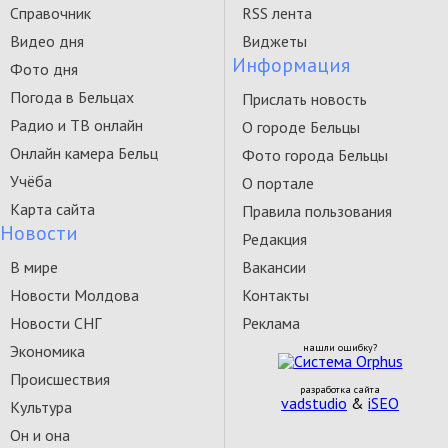
Справочник
RSS лента
Видео дня
Виджеты
Информация
Фото дня
Погода в Бельцах
Прислать новость
Радио и ТВ онлайн
О городе Бельцы
Онлайн камера Бельц
Фото города Бельцы
Учёба
О портале
Карта сайта
Правила пользования
Новости
Редакция
В мире
Вакансии
Новости Молдова
Контакты
Новости СНГ
Реклама
Экономика
нашли ошибку?
Происшествия
разработка сайта
vadstudio
&
iSEO
Культура
Он и она