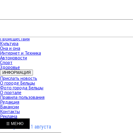
РАЗДЕЛЫ
Карта сайта
НОВОСТИ
В мире
Новости Молдова
Новости СНГ
Экономика
Происшествия
Культура
Она и она
Интернет и Техника
Автоновости
Спорт
Здоровье
ИНФОРМАЦИЯ
Прислать новость
О городе Бельцы
Фото города Бельцы
О портале
Правила пользования
Редакция
Вакансии
Контакты
Реклама
☰ МЕНЮ
Суббота, 1 августа