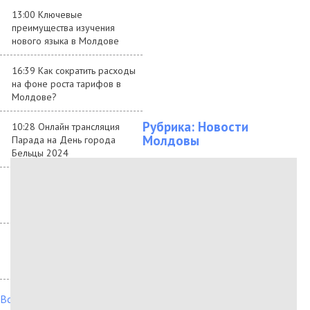
13:00 Ключевые
преимущества изучения
нового языка в Молдове
16:39 Как сократить расходы
на фоне роста тарифов в
Молдове?
Рубрика:
Новости
10:28 Онлайн трансляция
Молдовы
Парада на День города
Бельцы 2024
08:58 Данные качества
воздуха в Бельцах в январе
2024 года
10:47 Google закрывает
бесплатные бизнес-сайты в
профилях компаний
Все новости →