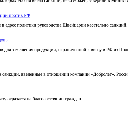
которых Россия ввела санкции, невозможен, заверили в Министе
кции против РФ
й в адрес политики руководства Швейцарии касательно санкций
довы
ов для замещения продукции, ограниченной к ввозу в РФ из По
а санкции, введенные в отношении компании «Добролет», Росси
азу отразятся на благосостоянии граждан.