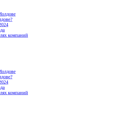
Молдове
лдове?
2024
ода
илях компаний
Молдове
лдове?
2024
ода
илях компаний