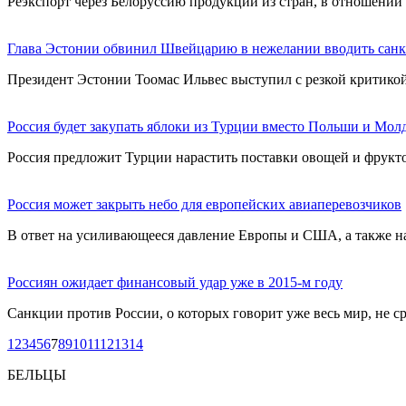
Реэкспорт через Белоруссию продукции из стран, в отношении 
Глава Эстонии обвинил Швейцарию в нежелании вводить сан
Президент Эстонии Тоомас Ильвес выступил с резкой критико
Россия будет закупать яблоки из Турции вместо Польши и Мол
Россия предложит Турции нарастить поставки овощей и фрукт
Россия может закрыть небо для европейских авиаперевозчиков
В ответ на усиливающееся давление Европы и США, а также н
Россиян ожидает финансовый удар уже в 2015-м году
Санкции против России, о которых говорит уже весь мир, не ср
1
2
3
4
5
6
7
8
9
10
11
12
13
14
БЕЛЬЦЫ