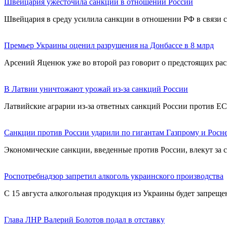
Швейцария ужесточила санкции в отношении России
Швейцария в среду усилила санкции в отношении РФ в связи с
Премьер Украины оценил разрушения на Донбассе в 8 млрд
Арсений Яценюк уже во второй раз говорит о предстоящих рас
В Латвии уничтожают урожай из-за санкций России
Латвийские аграрии из-за ответных санкций России против ЕС
Санкции против России ударили по гигантам Газпрому и Росн
Экономические санкции, введенные против России, влекут за
Роспотребнадзор запретил алкоголь украинского производства
С 15 августа алкогольная продукция из Украины будет запреще
Глава ЛНР Валерий Болотов подал в отставку