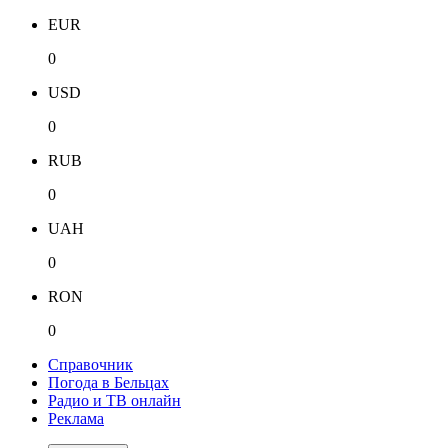
EUR
0
USD
0
RUB
0
UAH
0
RON
0
Справочник
Погода в Бельцах
Радио и ТВ онлайн
Реклама