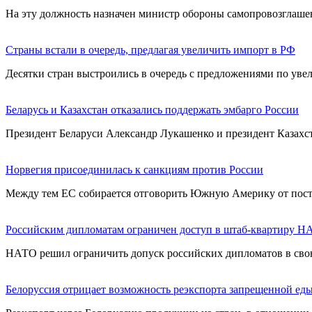
На эту должность назначен министр обороны самопровозглаш
Страны встали в очередь, предлагая увеличить импорт в РФ
Десятки стран выстроились в очередь с предложениями по ув
Беларусь и Казахстан отказались поддержать эмбарго России
Президент Беларуси Александр Лукашенко и президент Казахст
Норвегия присоединилась к санкциям против России
Между тем ЕС собирается отговорить Южную Америку от пост
Российским дипломатам ограничен доступ в штаб-квартиру 
НАТО решил ограничить допуск российских дипломатов в свою
Белоруссия отрицает возможность реэкспорта запрещенной ед