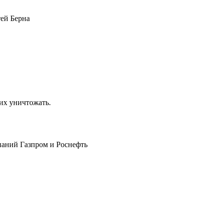
тей Берна
их уничтожать.
паний Газпром и Роснефть