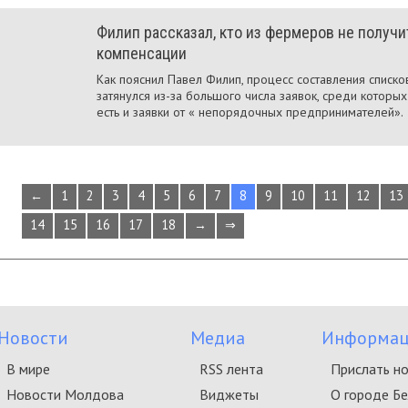
Филип рассказал, кто из фермеров не получи
компенсации
Как пояснил Павел Филип, процесс составления списко
затянулся из-за большого числа заявок, среди которых
есть и заявки от « непорядочных предпринимателей».
←
1
2
3
4
5
6
7
8
9
10
11
12
13
14
15
16
17
18
→
⇒
Новости
Медиа
Информац
В мире
RSS лента
Прислать н
Новости Молдова
Виджеты
О городе Б