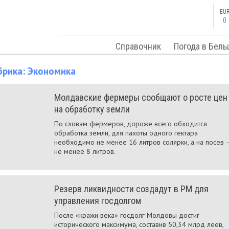
EU
0
Справочник
Погода в Бель
брика:
Экономика
Молдавские фермеры сообщают о росте цен
на обработку земли
По словам фермеров, дороже всего обходится
обработка земли, для пахоты одного гектара
необходимо не менее 16 литров солярки, а на посев 
не менее 8 литров.
Резерв ликвидности создадут в РМ для
управления госдолгом
После «кражи века» госдолг Молдовы достиг
исторического максимума, составив 50,34 млрд леев,