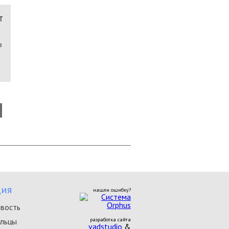
т
в
ия
нашли ошибку?
овость
ельцы
разработка сайта
vadstudio
&