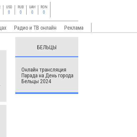
R
USD
RUB
UAH
RON
0
0
0
0
цах
Радио и ТВ онлайн
Реклама
БЕЛЬЦЫ
Онлайн трансляция
Парада на День города
Бельцы 2024
–