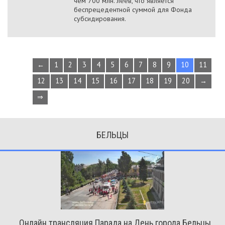
чем 700 млн. леев, что является
беспрецедентной суммой для Фонда
субсидирования.
←
1
2
3
4
5
6
7
8
9
10
11
12
13
14
15
16
17
18
19
20
→
⇒
БЕЛЬЦЫ
Онлайн трансляция Парада на День города Бельцы