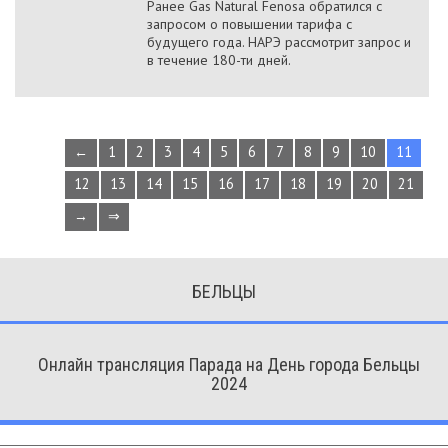
Ранее Gas Natural Fenosa обратился с
запросом о повышении тарифа с
будущего года. НАРЭ рассмотрит запрос и
в течение 180-ти дней.
←
1
2
3
4
5
6
7
8
9
10
11
12
13
14
15
16
17
18
19
20
21
→
⇒
БЕЛЬЦЫ
Онлайн трансляция Парада на День города Бельцы
2024