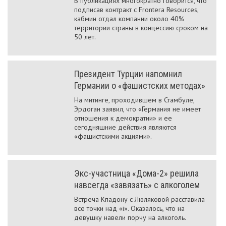
В публикациях многократно говорится, что
подписав контракт с Frontera Resources,
кабмин отдал компании около 40%
территории страны в концессию сроком на
50 лет.
Президент Турции напомнил
Германии о «фашистских методах»
На митинге, проходившем в Стамбуле,
Эрдоган заявил, что «Германия не имеет
отношения к демократии» и ее
сегодняшние действия являются
«фашистскими акциями».
Экс-участница «Дома-2» решила
навсегда «завязать» с алкоголем
Встреча Кпадону с Люляковой расставила
все точки над «і». Оказалось, что на
девушку навели порчу на алкоголь.