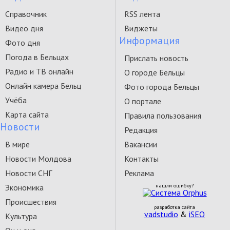
Справочник
RSS лента
Видео дня
Виджеты
Информация
Фото дня
Погода в Бельцах
Прислать новость
Радио и ТВ онлайн
О городе Бельцы
Онлайн камера Бельц
Фото города Бельцы
Учёба
О портале
Карта сайта
Правила пользования
Новости
Редакция
В мире
Вакансии
Новости Молдова
Контакты
Новости СНГ
Реклама
Экономика
нашли ошибку?
Происшествия
разработка сайта
vadstudio
&
iSEO
Культура