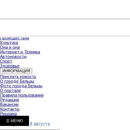
РАЗДЕЛЫ
Карта сайта
НОВОСТИ
В мире
Новости Молдова
Новости СНГ
Экономика
Происшествия
Культура
Она и она
Интернет и Техника
Автоновости
Спорт
Здоровье
ИНФОРМАЦИЯ
Прислать новость
О городе Бельцы
Фото города Бельцы
О портале
Правила пользования
Редакция
Вакансии
Контакты
Реклама
☰ МЕНЮ
Суббота, 8 августа