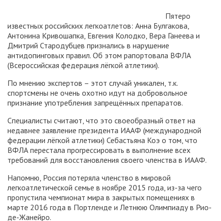
Пятеро
известных российских легкоатлетов: Анна Булгакова,
Антонина Кривошапка, Евгения Колодко, Вера Ганеева и
Дмитрий Стародубцев признались в нарушение
антидопинговых правил. Об этом рапортовала ВФЛА
(Всероссийская федерация лёгкой атлетики).
По мнению экспертов – этот случай уникален, т.к.
спортсмены не очень охотно идут на добровольное
признание употребления запрещённых препаратов.
Специалисты считают, что это своеобразный ответ на
недавнее заявление президента ИААФ (международной
федерации лёгкой атлетики) Себастьяна Коэ о том, что
ВФЛА перестала прогрессировать в выполнение всех
требований для восстановления своего членства в ИААФ.
Напомню, Россия потеряла членство в мировой
легкоатлетической семье в ноябре 2015 года, из-за чего
пропустила чемпионат мира в закрытых помещениях в
марте 2016 года в Портленде и Летнюю Олимпиаду в Рио-
де-Жанейро.