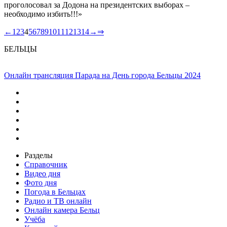
проголосовал за Додона на президентских выборах –
необходимо избить!!!»
←
1
2
3
4
5
6
7
8
9
10
11
12
13
14
→
⇒
БЕЛЬЦЫ
Онлайн трансляция Парада на День города Бельцы 2024
Разделы
Справочник
Видео дня
Фото дня
Погода в Бельцах
Радио и ТВ онлайн
Онлайн камера Бельц
Учёба