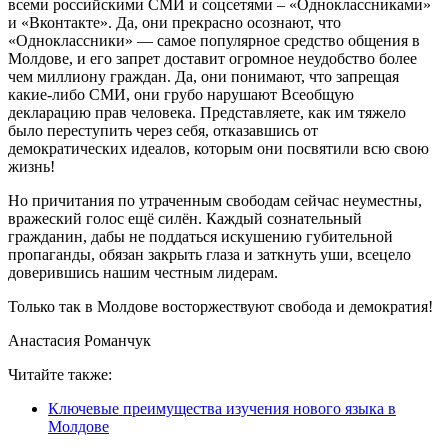
всеми российскими СМИ и соцсетями – «Одноклассниками»
и «Вконтакте». Да, они прекрасно осознают, что
«Одноклассники» — самое популярное средство общения в
Молдове, и его запрет доставит огромное неудобство более
чем миллиону граждан. Да, они понимают, что запрещая
какие-либо СМИ, они грубо нарушают Всеобщую
декларацию прав человека. Представляете, как им тяжело
было переступить через себя, отказавшись от
демократических идеалов, которым они посвятили всю свою
жизнь!
Но причитания по утраченным свободам сейчас неуместны,
вражеский голос ещё силён. Каждый сознательный
гражданин, дабы не поддаться искушению губительной
пропаганды, обязан закрыть глаза и заткнуть уши, всецело
доверившись нашим честным лидерам.
Только так в Молдове восторжествуют свобода и демократия!
Анастасия Романчук
Читайте также:
Ключевые преимущества изучения нового языка в
Молдове