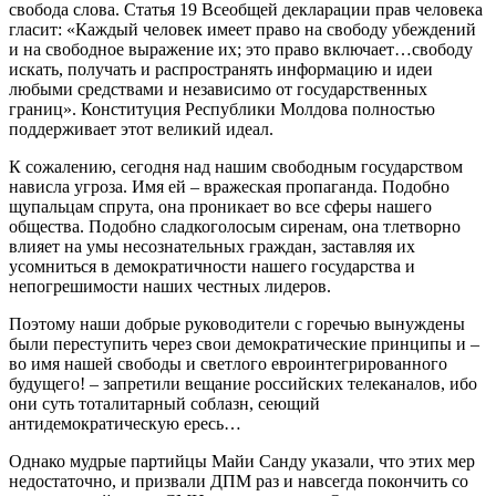
свобода слова. Статья 19 Всеобщей декларации прав человека
гласит: «Каждый человек имеет право на свободу убеждений
и на свободное выражение их; это право включает…свободу
искать, получать и распространять информацию и идеи
любыми средствами и независимо от государственных
границ». Конституция Республики Молдова полностью
поддерживает этот великий идеал.
К сожалению, сегодня над нашим свободным государством
нависла угроза. Имя ей – вражеская пропаганда. Подобно
щупальцам спрута, она проникает во все сферы нашего
общества. Подобно сладкоголосым сиренам, она тлетворно
влияет на умы несознательных граждан, заставляя их
усомниться в демократичности нашего государства и
непогрешимости наших честных лидеров.
Поэтому наши добрые руководители с горечью вынуждены
были переступить через свои демократические принципы и –
во имя нашей свободы и светлого евроинтегрированного
будущего! – запретили вещание российских телеканалов, ибо
они суть тоталитарный соблазн, сеющий
антидемократическую ересь…
Однако мудрые партийцы Майи Санду указали, что этих мер
недостаточно, и призвали ДПМ раз и навсегда покончить со