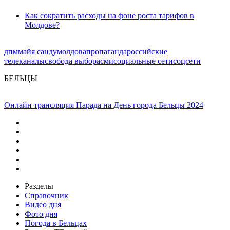
Как сократить расходы на фоне роста тарифов в
Молдове?
дпм
майя санду
молдова
пропаганда
российские
телеканалы
свобода выбора
сми
социальные сети
соцсети
БЕЛЬЦЫ
Онлайн трансляция Парада на День города Бельцы 2024
Разделы
Справочник
Видео дня
Фото дня
Погода в Бельцах