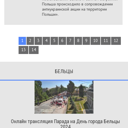
Польша происходило в сопровождении
антиукраинской акции на территории
Польши».
1
2
3
4
5
6
7
8
9
10
11
12
13
14
БЕЛЬЦЫ
Онлайн трансляция Парада на День города Бельцы
2024