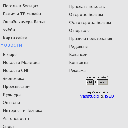
Погода в Бельцах
Прислать новость
Радио и ТВ онлайн
О городе Бельцы
Онлайн камера Бельц
Фото города Бельцы
Учёба
О портале
Карта сайта
Правила пользования
Новости
Редакция
В мире
Вакансии
Новости Молдова
Контакты
Новости СНГ
Реклама
Экономика
нашли ошибку?
Происшествия
разработка сайта
Культура
vadstudio
&
iSEO
Он и она
Интернет и Техника
Автоновости
Спорт