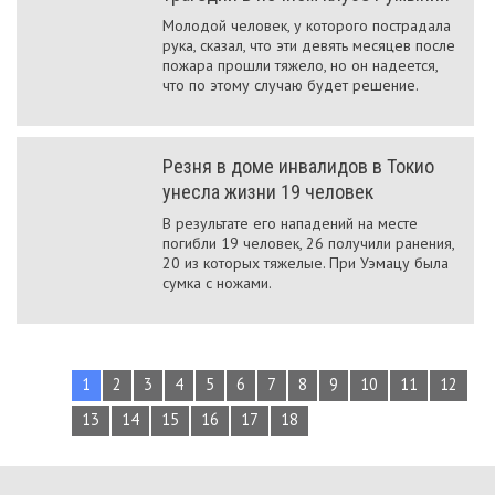
Молодой человек, у которого пострадала
рука, сказал, что эти девять месяцев после
пожара прошли тяжело, но он надеется,
что по этому случаю будет решение.
Резня в доме инвалидов в Токио
унесла жизни 19 человек
В результате его нападений на месте
погибли 19 человек, 26 получили ранения,
20 из которых тяжелые. При Уэмацу была
сумка с ножами.
1
2
3
4
5
6
7
8
9
10
11
12
13
14
15
16
17
18