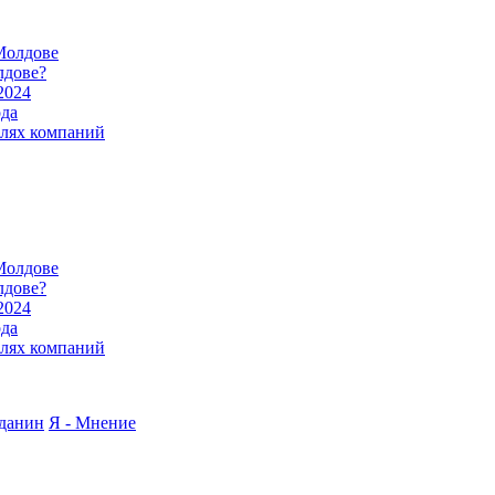
Молдове
лдове?
2024
ода
илях компаний
Молдове
лдове?
2024
ода
илях компаний
жданин
Я - Мнение