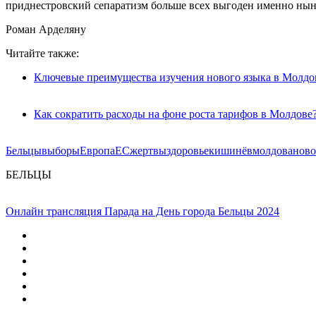
приднестровский сепаратизм больше всех выгоден именно нын
Роман Арделяну
Читайте также:
Ключевые преимущества изучения нового языка в Молдо
Как сократить расходы на фоне роста тарифов в Молдове
Бельцы
выборы
Европа
ЕС
жертвы
здоровье
кишинёв
молдова
ново
БЕЛЬЦЫ
Онлайн трансляция Парада на День города Бельцы 2024