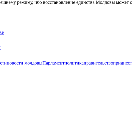
ешнему режиму, ибо восстановление единства Молдовы может о
ве
?
сти
новости молдовы
Парламент
политика
правительство
приднест