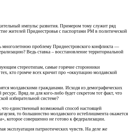
жительный импульс развития. Примером тому служит ряд
стие жителей Приднестровья с паспортами РМ в политической
шить многолетнюю проблему Приднестровского конфликта —
едерализацию? Ведь ставка – восстановление территориальной
ствующим стереотипам, самые горячие сторонники
 тех, кто громче всех кричит про «оккупацию молдавской
новятся молдавскими гражданами. Исходя из демографических
есурс. Вряд ли для кого-либо будет секретом тот факт, что
ской избирательной системе?
кт, что единственный возможный способ настоящей
агаузия, то большинство молдавского истеблишмента окажется
а», которое совершенно не готово к федерализации.
лая эксплуатация патриотических чувств. На деле же