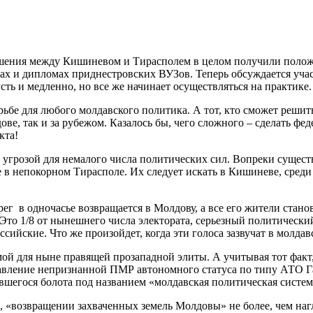
ношения между Кишиневом и Тирасполем в целом получили поло
ах и дипломах приднестровских ВУЗов. Теперь обсуждается уча
ть и медленно, но все же начинает осуществляться на практике.
орьбе для любого молдавского политика. А тот, кто сможет ре
ове, так и за рубежом. Казалось бы, чего сложного – сделать ф
кта!
ой угрозой для немалого числа политических сил. Вопреки суще
е в непокорном Тирасполе. Их следует искать в Кишиневе, среди
ерег в одночасье возвращается в Молдову, а все его жители ста
о 1/8 от нынешнего числа электората, серьезный политический р
ийские. Что же произойдет, когда эти голоса зазвучат в молдав
лемой для ныне правящей прозападной элиты. А учитывая тот фа
тавление непризнанной ПМР автономного статуса по типу АТО Г
явшегося болота под названием «молдавская политическая систем
», «возвращении захваченных земель Молдовы» не более, чем наг