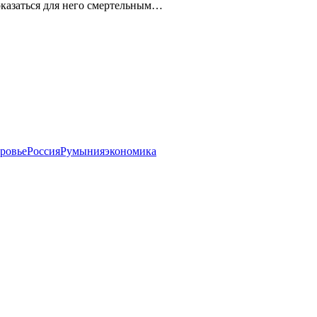
казаться для него смертельным…
ровье
Россия
Румыния
экономика