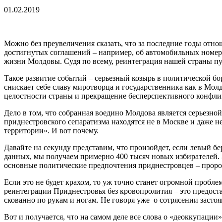
01.02.2019
Можно без преувеличения сказать, что за последние годы от
достигнутых соглашений – например, об автомобильных номер
жизни Молдовы. Судя по всему, реинтеграция нашей страны пус
Такое развитие событий – серьезный козырь в политической б
снискает себе славу миротворца и государственника как в Молд
целостности страны и прекращение бесперспективного конфли
Дело в том, что собранная воедино Молдова является серьезн
приднестровского сепаратизма находятся не в Москве и даже н
территории». И вот почему.
Давайте на секунду представим, что произойдет, если левый б
данных, мы получаем примерно 400 тысяч новых избирателей. Эт
основные политические предпочтения приднестровцев – проросс
Если это не будет крахом, то уж точно станет огромной проб
реинтеграции Приднестровья без кровопролития – это предос
скованно по рукам и ногам. Не говоря уже о сотрясении засто
Вот и получается, что на самом деле все слова о «деоккупации