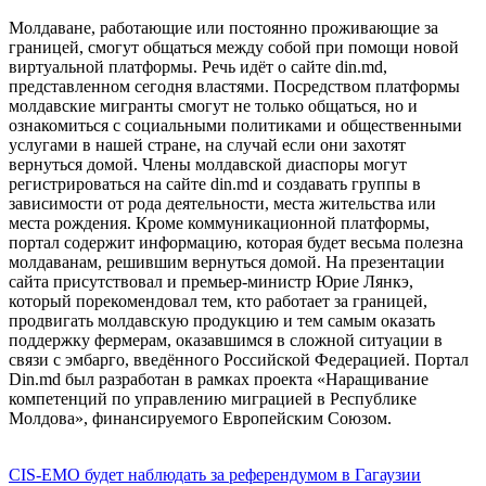
Молдаване, работающие или постоянно проживающие за
границей, смогут общаться между собой при помощи новой
виртуальной платформы. Речь идёт о сайте din.md,
представленном сегодня властями. Посредством платформы
молдавские мигранты смогут не только общаться, но и
ознакомиться с социальными политиками и общественными
услугами в нашей стране, на случай если они захотят
вернуться домой. Члены молдавской диаспоры могут
регистрироваться на сайте din.md и создавать группы в
зависимости от рода деятельности, места жительства или
места рождения. Кроме коммуникационной платформы,
портал содержит информацию, которая будет весьма полезна
молдаванам, решившим вернуться домой. На презентации
сайта присутствовал и премьер-министр Юрие Лянкэ,
который порекомендовал тем, кто работает за границей,
продвигать молдавскую продукцию и тем самым оказать
поддержку фермерам, оказавшимся в сложной ситуации в
связи с эмбарго, введённого Российской Федерацией. Портал
Din.md был разработан в рамках проекта «Наращивание
компетенций по управлению миграцией в Республике
Молдова», финансируемого Европейским Союзом.
CIS-EMO будет наблюдать за референдумом в Гагаузии