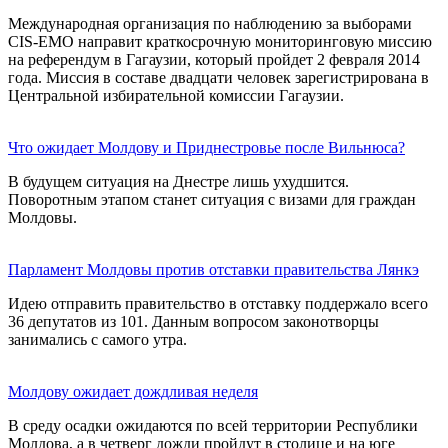
Международная организация по наблюдению за выборами
CIS-EMO направит краткосрочную мониторинговую миссию
на референдум в Гагаузии, который пройдет 2 февраля 2014
года. Миссия в составе двадцати человек зарегистрирована в
Центральной избирательной комиссии Гагаузии.
Что ожидает Молдову и Приднестровье после Вильнюса?
В будущем ситуация на Днестре лишь ухудшится.
Поворотным этапом станет ситуация с визами для граждан
Молдовы.
Парламент Молдовы против отставки правительства Лянкэ
Идею отправить правительство в отставку поддержало всего
36 депутатов из 101. Данным вопросом законотворцы
занимались с самого утра.
Молдову ожидает дождливая неделя
В среду осадки ожидаются по всей территории Республики
Молдова, а в четверг дожди пройдут в столице и на юге