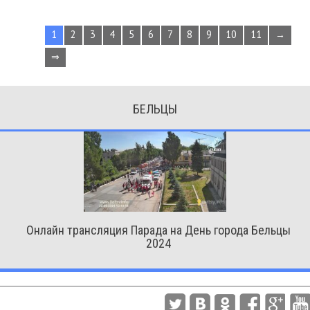
1
2
3
4
5
6
7
8
9
10
11
→
⇒
БЕЛЬЦЫ
Онлайн трансляция Парада на День города Бельцы
2024