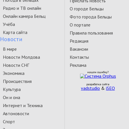
Погода в Бельцах
Прислать новость
Радио и ТВ онлайн
О городе Бельцы
Онлайн камера Бельц
Фото города Бельцы
Учёба
О портале
Карта сайта
Правила пользования
Новости
Редакция
В мире
Вакансии
Новости Молдова
Контакты
Новости СНГ
Реклама
Экономика
нашли ошибку?
Происшествия
разработка сайта
vadstudio
&
iSEO
Культура
Он и она
Интернет и Техника
Автоновости
Спорт