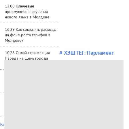
13:00 Ключевые
преимущества изучения
нового языка в Молдове
16:39 Как сократить расходы
на фоне роста тарифов в
Молдове?
# ХЭШТЕГ:
Парламент
10:28 Онлайн трансляция
Парада на День города
Бельцы 2024
08:58 Данные качества
воздуха в Бельцах в январе
2024 года
10:47 Google закрывает
бесплатные бизнес-сайты в
профилях компаний
Все новости →