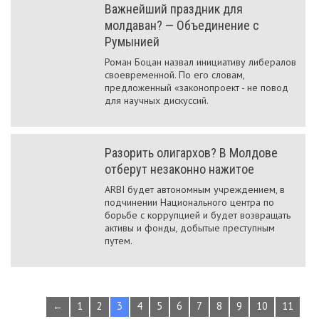
Важнейший праздник для
молдаван? — Объединение с
Румынией
Роман Боцан назвал инициативу либералов
своевременной. По его словам,
предложенный «законопроект - не повод
для научных дискуссий.
Разорить олигархов? В Молдове
отберут незаконно нажитое
ARBI будет автономным учреждением, в
подчинении Национального центра по
борьбе с коррупцией и будет возвращать
активы и фонды, добытые преступным
путем.
←
1
2
3
4
5
6
7
8
9
10
11