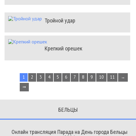
Тройной удар
Крепкий орешек
1
2
3
4
5
6
7
8
9
10
11
→
⇒
БЕЛЬЦЫ
Онлайн трансляция Парада на День города Бельцы