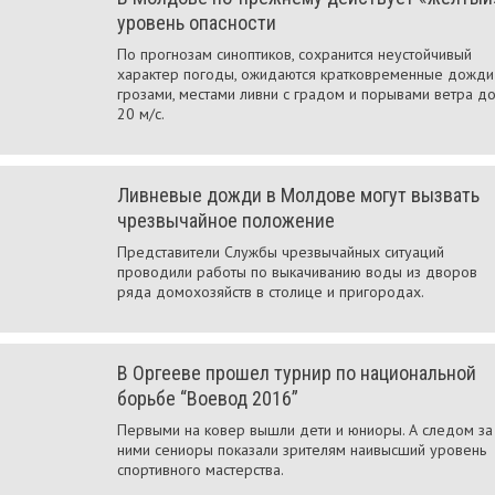
уровень опасности
По прогнозам синоптиков, сохранится неустойчивый
характер погоды, ожидаются кратковременные дожди
грозами, местами ливни с градом и порывами ветра д
20 м/с.
Ливневые дожди в Молдове могут вызвать
чрезвычайное положение
Представители Службы чрезвычайных ситуаций
проводили работы по выкачиванию воды из дворов
ряда домохозяйств в столице и пригородах.
В Оргееве прошел турнир по национальной
борьбе “Воевод 2016”
Первыми на ковер вышли дети и юниоры. А следом за
ними сениоры показали зрителям наивысший уровень
спортивного мастерства.