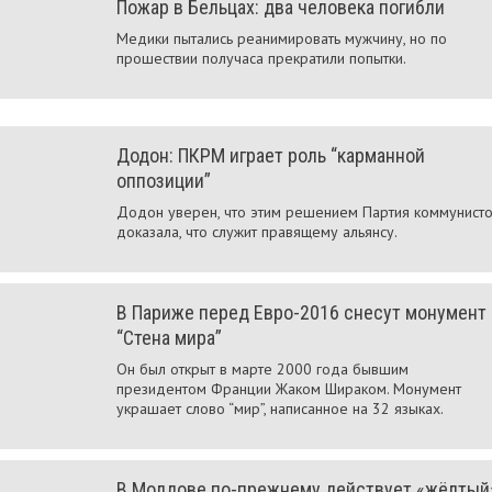
Пожар в Бельцах: два человека погибли
Медики пытались реанимировать мужчину, но по
прошествии получаса прекратили попытки.
Додон: ПКРМ играет роль “карманной
оппозиции”
Додон уверен, что этим решением Партия коммунист
доказала, что служит правящему альянсу.
В Париже перед Евро-2016 снесут монумент
“Стена мира”
Он был открыт в марте 2000 года бывшим
президентом Франции Жаком Шираком. Монумент
украшает слово “мир”, написанное на 32 языках.
В Молдове по-прежнему действует «жёлтый