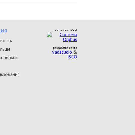
ия
нашли ошибку?
овость
ельцы
разработка сайта
vadstudio
&
iSEO
а Бельцы
льзования