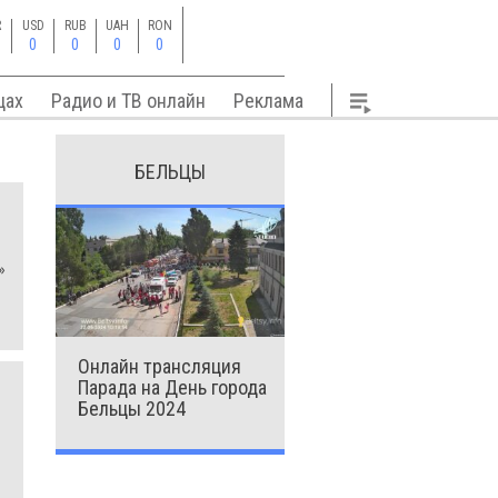
R
USD
RUB
UAH
RON
0
0
0
0
цах
Радио и ТВ онлайн
Реклама
БЕЛЬЦЫ
»
Онлайн трансляция
Парада на День города
Бельцы 2024