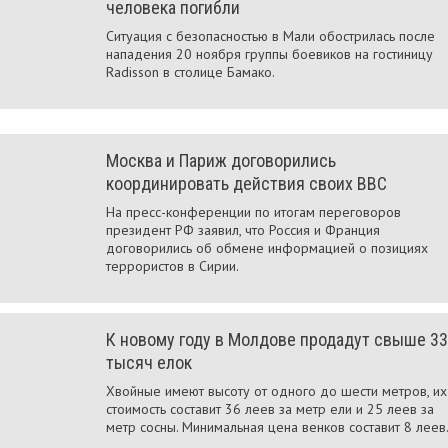
человека погибли
Ситуация с безопасностью в Мали обострилась после
нападения 20 ноября группы боевиков на гостиницу
Radisson в столице Бамако.
Москва и Париж договорились
координировать действия своих ВВС
На пресс-конференции по итогам переговоров
президент РФ заявил, что Россия и Франция
договорились об обмене информацией о позициях
террористов в Сирии.
К новому году в Молдове продадут свыше 33
тысяч елок
Хвойные имеют высоту от одного до шести метров, их
стоимость составит 36 леев за метр ели и 25 леев за
метр сосны. Минимальная цена венков составит 8 леев