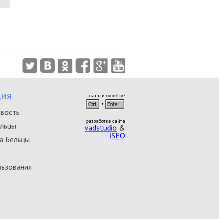
ия
нашли ошибку?
овость
разработка сайта
ельцы
vadstudio
&
iSEO
а Бельцы
льзования