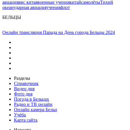
авиация
ввс китая
военные учения
китай
самолёты
Тихий
океан
ударная авиация
учения
флот
БЕЛЬЦЫ
Онлайн трансляция Парада на День города Бельцы 2024
Разделы
Справочник
Видео дня
Фото дня
Погода в Бельцах
Радио и ТВ онлайн
Онлайн камера Бельц
Учёба
Карта сайта
Новости