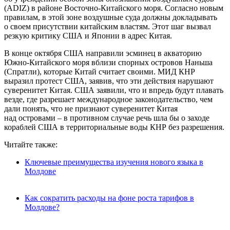
(ADIZ) в районе Восточно-Китайского моря. Согласно новым
правилам, в этой зоне воздушные суда должны докладывать
о своем присутствии китайским властям. Этот шаг вызвал
резкую критику США и Японии в адрес Китая.
В конце октября США направили эсминец в акваторию
Южно-Китайского моря вблизи спорных островов Наньша
(Спратли), которые Китай считает своими. МИД КНР
выразил протест США, заявив, что эти действия нарушают
суверенитет Китая. США заявили, что и впредь будут плавать
везде, где разрешает международное законодательство, чем
дали понять, что не признают суверенитет Китая
над островами – в противном случае речь шла бы о заходе
кораблей США в территориальные воды КНР без разрешения.
Читайте также:
Ключевые преимущества изучения нового языка в
Молдове
Как сократить расходы на фоне роста тарифов в
Молдове?