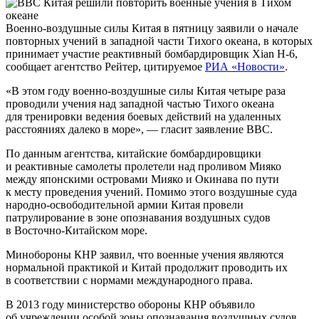
Военно-воздушные силы Китая в пятницу заявили о начале
повторных учений в западной части Тихого океана, в которых
принимает участие реактивный бомбардировщик Xian H-6,
сообщает агентство Рейтер, цитируемое
РИА «Новости»
.
«В этом году военно-воздушные силы Китая четыре раза
проводили учения над западной частью Тихого океана
для тренировки ведения боевых действий на удаленных
расстояниях далеко в море», — гласит заявление ВВС.
По данным агентства, китайские бомбардировщики
и реактивные самолеты пролетели над проливом Мияко
между японскими островами Мияко и Окинава по пути
к месту проведения учений. Помимо этого воздушные суда
народно-освободительной армии Китая провели
патрулирование в зоне опознавания воздушных судов
в Восточно-Китайском море.
Минобороны КНР заявил, что военные учения являются
нормальной практикой и Китай продолжит проводить их
в соответствии с нормами международного права.
В 2013 году министерство обороны КНР объявило
об учреждении особой зоны опознавания воздушных судов