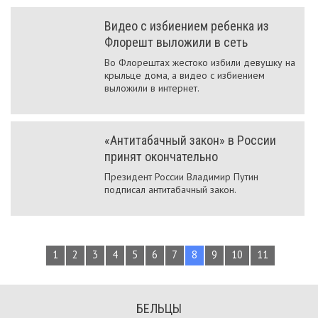
Видео с избиением ребенка из
Флорешт выложили в сеть
Во Флорештах жестоко избили девушку на
крыльце дома, а видео с избиением
выложили в интернет.
«Антитабачный закон» в России
принят окончательно
Президент России Владимир Путин
подписал антитабачный закон.
1
2
3
4
5
6
7
8
9
10
11
БЕЛЬЦЫ