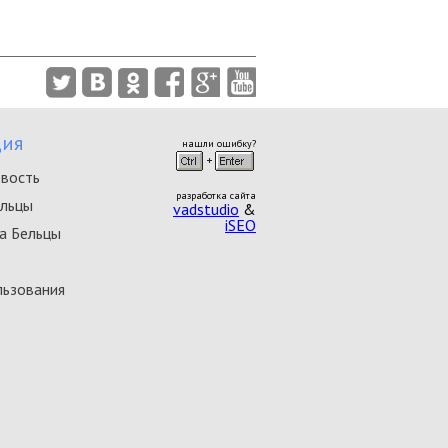
ия
нашли ошибку?
овость
разработка сайта
ельцы
vadstudio
&
iSEO
а Бельцы
льзования