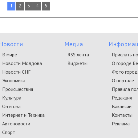
1
2
3
4
5
Новости
Медиа
Информац
В мире
RSS лента
Прислать н
Новости Молдова
Виджеты
О городе Б
Новости СНГ
Фото город
Экономика
О портале
Происшествия
Правила по
Культура
Редакция
Он и она
Вакансии
Интернет и Техника
Контакты
Автоновости
Реклама
Спорт