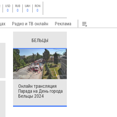
R
USD
RUB
UAH
RON
0
0
0
0
цах
Радио и ТВ онлайн
Реклама
БЕЛЬЦЫ
Онлайн трансляция
Парада на День города
Бельцы 2024