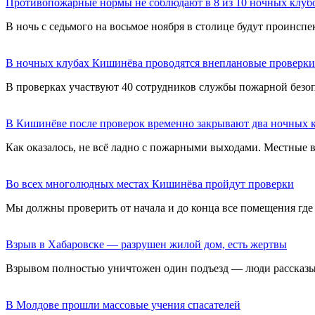
Противопожарные нормы не соблюдают в 8 из 10 ночных клуб
В ночь с седьмого на восьмое ноября в столице будут проинсп
В ночных клубах Кишинёва проводятся внеплановые проверки
В проверках участвуют 40 сотрудников службы пожарной безоп
В Кишинёве после проверок временно закрывают два ночных 
Как оказалось, не всё ладно с пожарными выходами. Местные
Во всех многолюдных местах Кишинёва пройдут проверки
Мы должны проверить от начала и до конца все помещения где 
Взрыв в Хабаровске — разрушен жилой дом, есть жертвы
Взрывом полностью уничтожен один подъезд — люди рассказыв
В Молдове прошли массовые учения спасателей