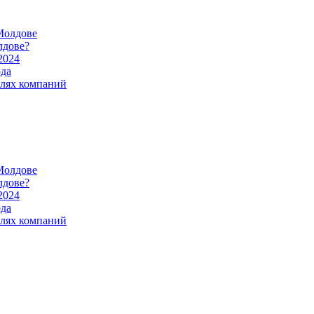
Молдове
лдове?
2024
ода
илях компаний
Молдове
лдове?
2024
ода
илях компаний