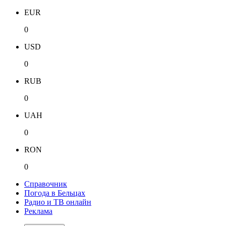
EUR
0
USD
0
RUB
0
UAH
0
RON
0
Справочник
Погода в Бельцах
Радио и ТВ онлайн
Реклама