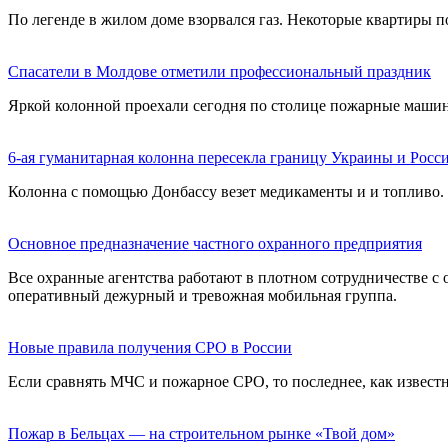
По легенде в жилом доме взорвался газ. Некоторые квартиры 
Спасатели в Молдове отметили профессиональный праздник
Яркой колонной проехали сегодня по столице пожарные машин
6-ая гуманитарная колонна пересекла границу Украины и Росс
Колонна с помощью Донбассу везет медикаменты и и топливо. 
Основное предназначение частного охранного предприятия
Все охранные агентства работают в плотном сотрудничестве с
оперативный дежурный и тревожная мобильная группа.
Новые правила получения СРО в России
Если сравнять МЧС и пожарное СРО, то последнее, как известн
Пожар в Бельцах — на строительном рынке «Твой дом»