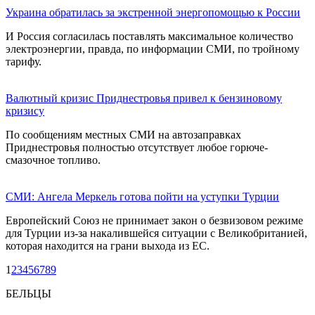
Украина обратилась за экстренной энергопомощью к России
И Россия согласилась поставлять максимальное количество
электроэнергии, правда, по информации СМИ, по тройному
тарифу.
Валютный кризис Приднестровья привел к бензиновому
кризису
По сообщениям местных СМИ на автозаправках
Приднестровья полностью отсутствует любое горюче-
смазочное топливо.
СМИ: Ангела Меркель готова пойти на уступки Турции
Европейский Союз не принимает закон о безвизовом режиме
для Турции из-за накалившейся ситуации с Великобританией,
которая находится на грани выхода из ЕС.
1
2
3
4
5
6
7
8
9
БЕЛЬЦЫ