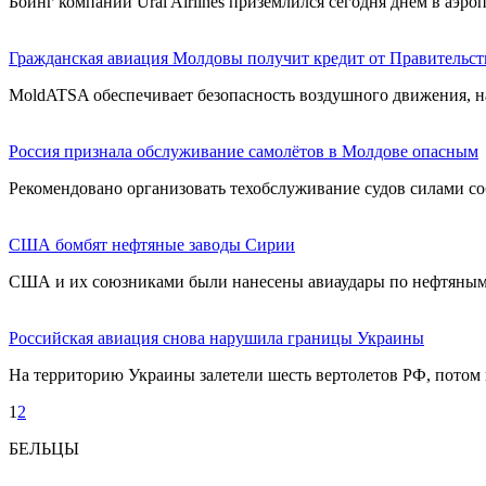
Боинг компании Ural Airlines приземлился сегодня днем в аэр
Гражданская авиация Молдовы получит кредит от Правительст
MoldATSA обеспечивает безопасность воздушного движения, нач
Россия признала обслуживание самолётов в Молдове опасным
Рекомендовано организовать техобслуживание судов силами со
США бомбят нефтяные заводы Сирии
США и их союзниками были нанесены авиаудары по нефтяным
Российская авиация снова нарушила границы Украины
На территорию Украины залетели шесть вертолетов РФ, потом 
1
2
БЕЛЬЦЫ