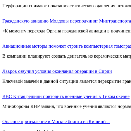
Перфорации снимают показания статического давления потоков
Гражданскую авиацию Молдовы переподчинят Минтранспорта
«К моменту перехода Органа гражданской авиации в подчинен
Авиационные моторы поможет строить компьютерная томогра
В компании планируют создать двигатель из керамических ма
Лавров озвучил условия окончания операции в Сирии
Ключевой задачей в данной ситуации является перекрытие гра
ВВС Китая решили повторить военные учения в Тихом океане
Минобороны КНР заявил, что военные учения являются нормал
Опасное приземление в Москве боинга из Кишинёва