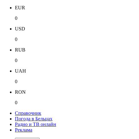
EUR
0
USD
0
RUB
0
UAH
0
RON
0
Справочник
Погода в Бельцах
Радио и ТВ онлайн
Реклама