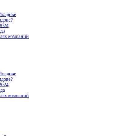
Молдове
лдове?
2024
ода
илях компаний
Молдове
лдове?
2024
ода
илях компаний