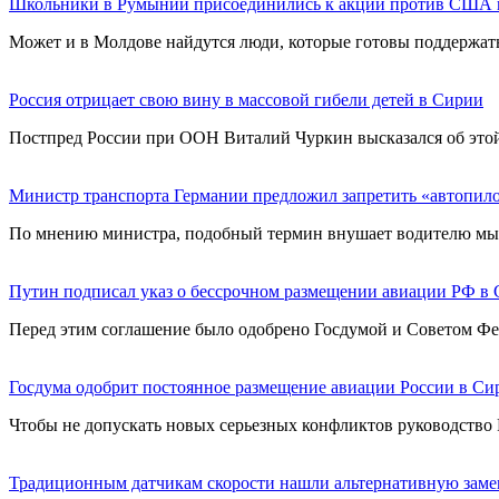
Школьники в Румынии присоединились к акции против США 
Может и в Молдове найдутся люди, которые готовы поддержа
Россия отрицает свою вину в массовой гибели детей в Сирии
Постпред России при ООН Виталий Чуркин высказался об этой 
Министр транспорта Германии предложил запретить «автопил
По мнению министра, подобный термин внушает водителю мысль,
Путин подписал указ о бессрочном размещении авиации РФ в
Перед этим соглашение было одобрено Госдумой и Советом Фед
Госдума одобрит постоянное размещение авиации России в Си
Чтобы не допускать новых серьезных конфликтов руководство 
Традиционным датчикам скорости нашли альтернативную заме