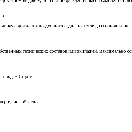
опорту «Домодедово», но из-за повреждения шасси самолет остал
ва
иная с движения воздушного судна по земле до его полета на в
бственных технических составов или экипажей, максимально со
 заводам Сирии
вернулись обратно.