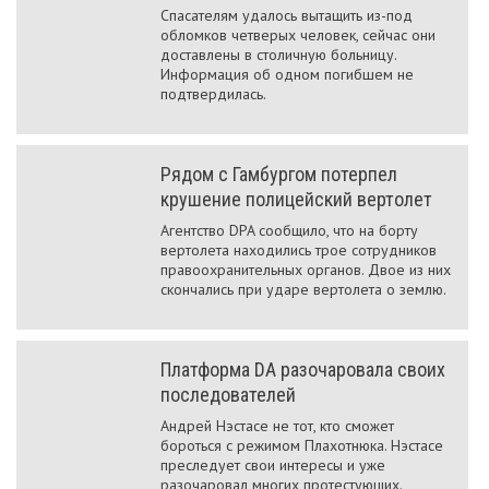
Спасателям удалось вытащить из-под
обломков четверых человек, сейчас они
доставлены в столичную больницу.
Информация об одном погибшем не
подтвердилась.
Рядом с Гамбургом потерпел
крушение полицейский вертолет
Агентство DPA сообщило, что на борту
вертолета находились трое сотрудников
правоохранительных органов. Двое из них
скончались при ударе вертолета о землю.
Платформа DA разочаровала своих
последователей
Андрей Нэстасе не тот, кто сможет
бороться с режимом Плахотнюка. Нэстасе
преследует свои интересы и уже
разочаровал многих протестующих.