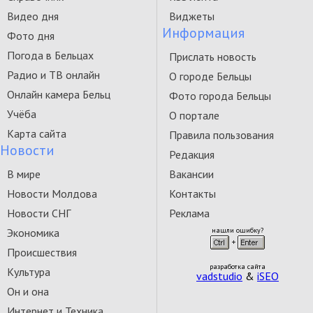
Видео дня
Виджеты
Информация
Фото дня
Погода в Бельцах
Прислать новость
Радио и ТВ онлайн
О городе Бельцы
Онлайн камера Бельц
Фото города Бельцы
Учёба
О портале
Карта сайта
Правила пользования
Новости
Редакция
В мире
Вакансии
Новости Молдова
Контакты
Новости СНГ
Реклама
Экономика
нашли ошибку?
Происшествия
разработка сайта
Культура
vadstudio
&
iSEO
Он и она
Интернет и Техника