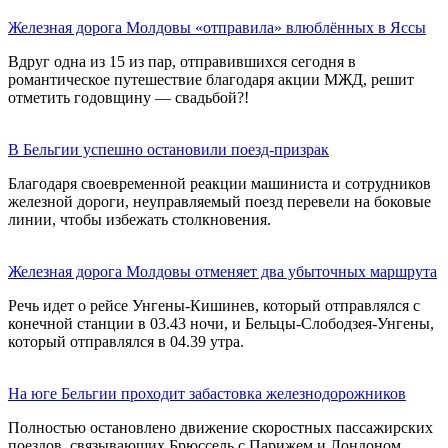
Железная дорога Молдовы «отправила» влюблённых в Яссы
Вдруг одна из 15 из пар, отправившихся сегодня в
романтическое путешествие благодаря акции МЖД, решит
отметить годовщину — свадьбой?!
В Бельгии успешно остановили поезд-призрак
Благодаря своевременной реакции машиниста и сотрудников
железной дороги, неуправляемый поезд перевели на боковые
линии, чтобы избежать столкновения.
Железная дорога Молдовы отменяет два убыточных маршрута
Речь идет о рейсе Унгены-Кишинев, который отправлялся с
конечной станции в 03.43 ночи, и Бельцы-Слободзея-Унгены,
который отправлялся в 04.39 утра.
На юге Бельгии проходит забастовка железнодорожников
Полностью остановлено движение скоростных пассажирских
поездов, связывающих Брюссель с Парижем и Лондоном.