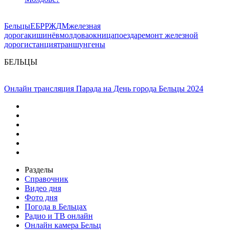
Бельцы
ЕБРР
ЖДМ
железная
дорога
кишинёв
молдова
окница
поезда
ремонт железной
дороги
станция
транш
унгены
БЕЛЬЦЫ
Онлайн трансляция Парада на День города Бельцы 2024
Разделы
Справочник
Видео дня
Фото дня
Погода в Бельцах
Радио и ТВ онлайн
Онлайн камера Бельц