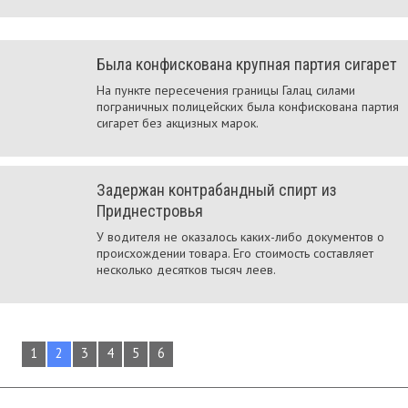
Была конфискована крупная партия сигарет
На пункте пересечения границы Галац силами
пограничных полицейских была конфискована партия
сигарет без акцизных марок.
Задержан контрабандный спирт из
Приднестровья
У водителя не оказалось каких-либо документов о
происхождении товара. Его стоимость составляет
несколько десятков тысяч леев.
1
2
3
4
5
6