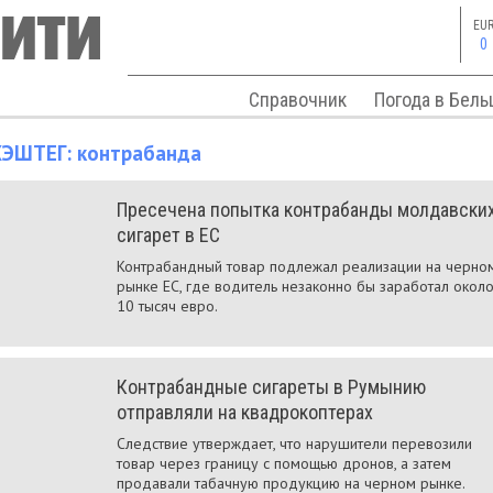
EU
0
Справочник
Погода в Бель
ХЭШТЕГ:
контрабанда
Пресечена попытка контрабанды молдавски
сигарет в ЕС
Контрабандный товар подлежал реализации на черно
рынке ЕС, где водитель незаконно бы заработал окол
10 тысяч евро.
Контрабандные сигареты в Румынию
отправляли на квадрокоптерах
Следствие утверждает, что нарушители перевозили
товар через границу с помощью дронов, а затем
продавали табачную продукцию на черном рынке.