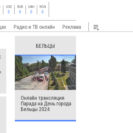
R
USD
RUB
UAH
RON
0
0
0
0
цах
Радио и ТВ онлайн
Реклама
БЕЛЬЦЫ
х
м
о
Онлайн трансляция
Парада на День города
Бельцы 2024