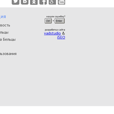
ия
нашли ошибку?
овость
разработка сайта
ельцы
vadstudio
&
iSEO
а Бельцы
льзования