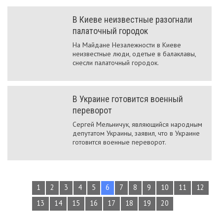
В Киеве неизвестные разогнали
палаточный городок
На Майдане Незалежности в Киеве
неизвестные люди, одетые в балаклавы,
снесли палаточный городок.
В Украине готовится военный
переворот
Сергей Мельничук, являющийся народным
депутатом Украины, заявил, что в Украине
готовится военные переворот.
1
2
3
4
5
6
7
8
9
10
11
12
13
14
15
16
17
18
19
20