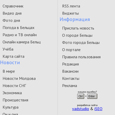
Справочник
RSS лента
Видео дня
Виджеты
Информация
Фото дня
Погода в Бельцах
Прислать новость
Радио и ТВ онлайн
О городе Бельцы
Онлайн камера Бельц
Фото города Бельцы
Учёба
О портале
Карта сайта
Правила пользования
Новости
Редакция
В мире
Вакансии
Новости Молдова
Контакты
Новости СНГ
Реклама
Экономика
нашли ошибку?
Происшествия
разработка сайта
Культура
vadstudio
&
iSEO
Он и она