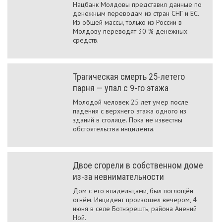
Нацбанк Молдовы представил данные по
денежным переводам из стран СНГ и ЕС.
Из общей массы, только из России в
Молдову переводят 30 % денежных
средств.
Трагическая смерть 25-летего
парня — упал с 9-го этажа
Молодой человек 25 лет умер после
падения с верхнего этажа одного из
зданий в столице. Пока не известны
обстоятельства инцидента.
Двое сгорели в собственном доме
из-за невнимательности
Дом с его владельцами, был поглощён
огнём. Инцидент произошел вечером, 4
июня в селе Ботнэрешть, района Анений
Ной.