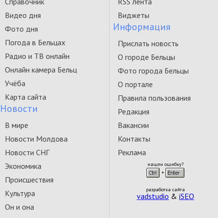
Справочник
RSS лента
Видео дня
Виджеты
Информация
Фото дня
Погода в Бельцах
Прислать новость
Радио и ТВ онлайн
О городе Бельцы
Онлайн камера Бельц
Фото города Бельцы
Учёба
О портале
Карта сайта
Правила пользования
Новости
Редакция
В мире
Вакансии
Новости Молдова
Контакты
Новости СНГ
Реклама
Экономика
нашли ошибку?
Происшествия
разработка сайта
Культура
vadstudio
&
iSEO
Он и она