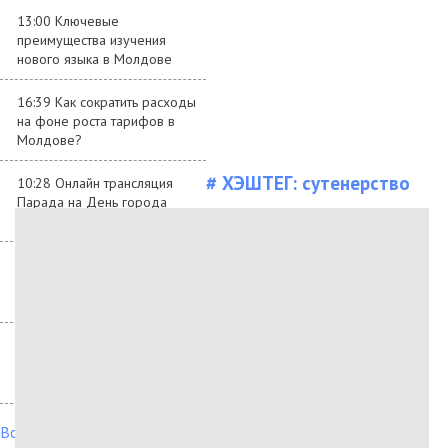
13:00 Ключевые
преимущества изучения
нового языка в Молдове
16:39 Как сократить расходы
на фоне роста тарифов в
Молдове?
# ХЭШТЕГ:
сутенерство
10:28 Онлайн трансляция
Парада на День города
Бельцы 2024
08:58 Данные качества
воздуха в Бельцах в январе
2024 года
10:47 Google закрывает
бесплатные бизнес-сайты в
профилях компаний
Все новости →