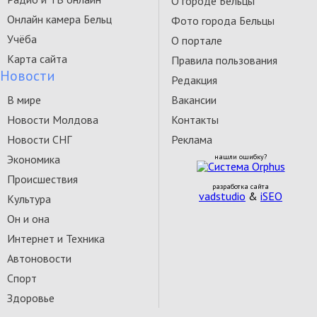
О городе Бельцы
Онлайн камера Бельц
Фото города Бельцы
Учёба
О портале
Карта сайта
Правила пользования
Новости
Редакция
В мире
Вакансии
Новости Молдова
Контакты
Новости СНГ
Реклама
Экономика
нашли ошибку?
Происшествия
разработка сайта
vadstudio
&
iSEO
Культура
Он и она
Интернет и Техника
Автоновости
Спорт
Здоровье