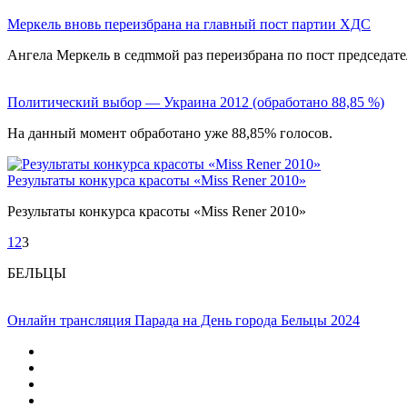
Меркель вновь переизбрана на главный пост партии ХДС
Ангела Меркель в седmмой раз переизбрана по пост председат
Политический выбор — Украина 2012 (обработано 88,85 %)
На данный момент обработано уже 88,85% голосов.
Результаты конкурса красоты «Miss Rener 2010»
Результаты конкурса красоты «Miss Rener 2010»
1
2
3
БЕЛЬЦЫ
Онлайн трансляция Парада на День города Бельцы 2024