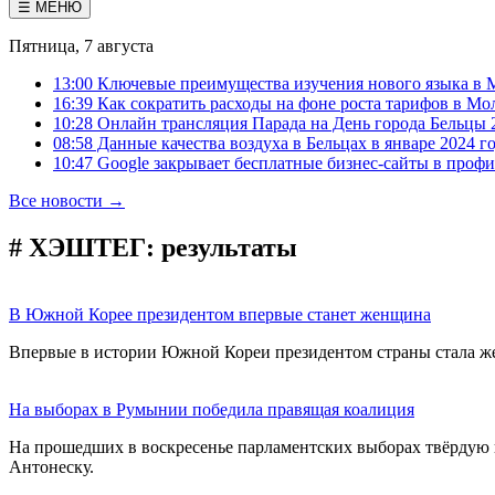
☰ МЕНЮ
Пятница, 7 августа
13:00 Ключевые преимущества изучения нового языка в 
16:39 Как сократить расходы на фоне роста тарифов в Мо
10:28 Онлайн трансляция Парада на День города Бельцы 
08:58 Данные качества воздуха в Бельцах в январе 2024 г
10:47 Google закрывает бесплатные бизнес-сайты в проф
Все новости →
# ХЭШТЕГ:
результаты
В Южной Корее президентом впервые станет женщина
Впервые в истории Южной Кореи президентом страны стала ж
На выборах в Румынии победила правящая коалиция
На прошедших в воскресенье парламентских выборах твёрдую 
Антонеску.