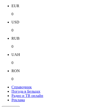
EUR
0
USD
0
RUB
0
UAH
0
RON
0
Справочник
Погода в Бельцах
Радио и ТВ онлайн
Реклама