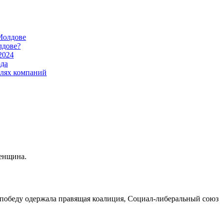
Молдове
лдове?
2024
ода
илях компаний
енщина.
победу одержала правящая коалиция, Социал-либеральный союз 