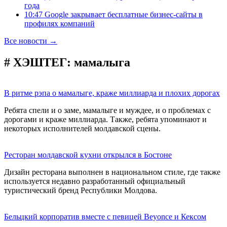
года
10:47 Google закрывает бесплатные бизнес-сайты в
профилях компаний
Все новости →
# ХЭШТЕГ:
мамалыга
В ритме рэпа о мамалыге, краже миллиарда и плохих дорогах
Ребята спели и о заме, мамалыге и муждее, и о проблемах с
дорогами и краже миллиарда. Также, ребята упоминают и
некоторых исполнителей молдавской сцены.
Ресторан молдавской кухни открылся в Бостоне
Дизайн ресторана выполнен в национальном стиле, где также
используется недавно разработанный официальный
туристический бренд Республики Молдова.
Бельцкий корпоратив вместе с певицей Beyonce и Кексом