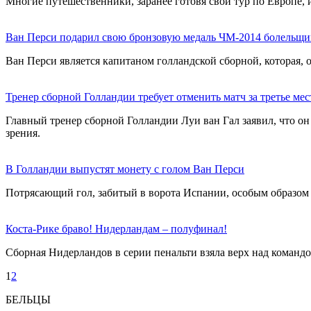
Многие путешественники, заранее готовя свой тур по Европе, 
Ван Перси подарил свою бронзовую медаль ЧМ-2014 болельщи
Ван Перси является капитаном голландской сборной, которая, 
Тренер сборной Голландии требует отменить матч за третье мес
Главный тренер сборной Голландии Луи ван Гал заявил, что он
зрения.
В Голландии выпустят монету с голом Ван Перси
Потрясающий гол, забитый в ворота Испании, особым образом 
Коста-Рике браво! Нидерландам – полуфинал!
Сборная Нидерландов в серии пенальти взяла верх над командо
1
2
БЕЛЬЦЫ