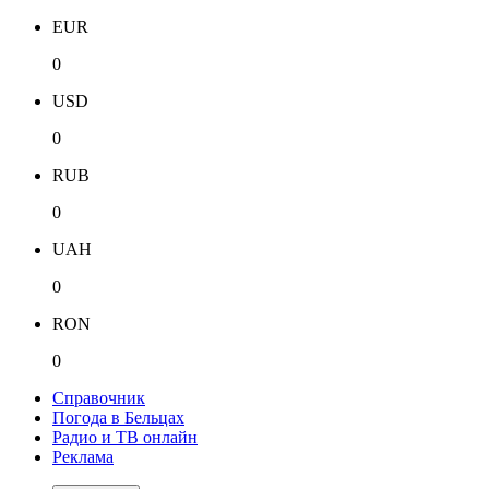
EUR
0
USD
0
RUB
0
UAH
0
RON
0
Справочник
Погода в Бельцах
Радио и ТВ онлайн
Реклама