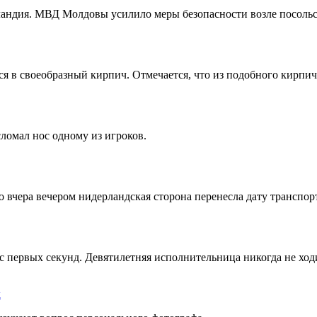
ландия. МВД Молдовы усилило меры безопасности возле посоль
ся в своеобразный кирпич. Отмечается, что из подобного кирпича
ломал нос одному из игроков.
о вчера вечером нидерландская сторона перенесла дату транспо
 с первых секунд. Девятилетняя исполнительница никогда не хо
х