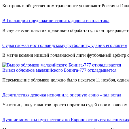
Контроль в общественном транспорте усиливают Россия и Гол
В Голландии предложили строить дороги из пластика
В случае если пластик правильно обработать, то он превращает
Судья сломал нос голландскому футболисту, ударив его локтем
В матче команд низшей голландской лиги футбольный арбитр с
Вывоз обломков малазийского Боинга-777 откладывается
Перемещение обломков должно было начаться 11 ноября, однак
Девятилетняя девочка исполнила оперную арию – зал встал
Участница шоу талантов просто поразила судей своим голосом
Лучшие моменты путешествия по Европе останутся на снимка