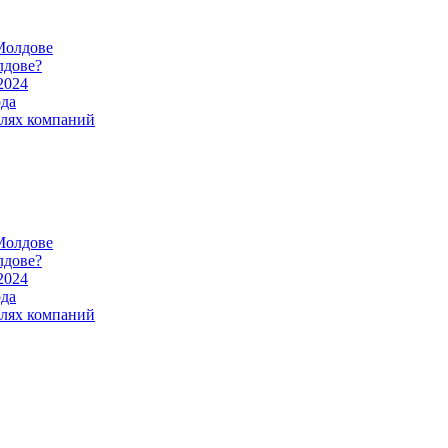
Молдове
лдове?
2024
ода
илях компаний
Молдове
лдове?
2024
ода
илях компаний