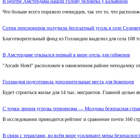
В центре Амстердама нашли голову человека у кальянной
Что больше всего поразило очевидцев, так это то, что располож
Сотни пенсионеров получили бесплатный уголь в селе Селеме
Благотворительный фонд из Голландии выделил для села 108 тон
В Амстердаме открылся первый в мире отель для геймеров
"Arcade Hotel" расположен в оживленном районе неподалеку о
Голландия подготовила дополнительные места для беженцев
Будет строиться жилье для 14 тыс. мигрантов. Главной целью 
С точки зрения угрозы терроризма — Молдова безопасная стра
В исследовании приводится рейтинг и сравнение почти 160 стр
В связи с терактами, во всём мире усиливают меры безопаснос