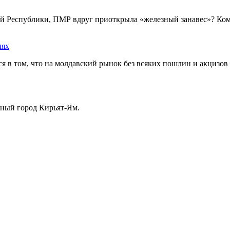
ой Республики, ПМР вдруг приоткрыла «железный занавес»? Ком
лях
ся в том, что на молдавский рынок без всяких пошлин и акцизо
вный город Кирьят-Ям.