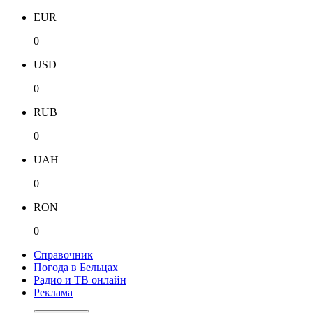
EUR
0
USD
0
RUB
0
UAH
0
RON
0
Справочник
Погода в Бельцах
Радио и ТВ онлайн
Реклама