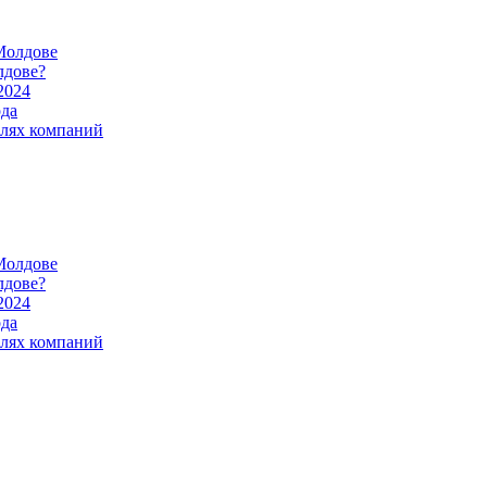
Молдове
лдове?
2024
ода
илях компаний
Молдове
лдове?
2024
ода
илях компаний