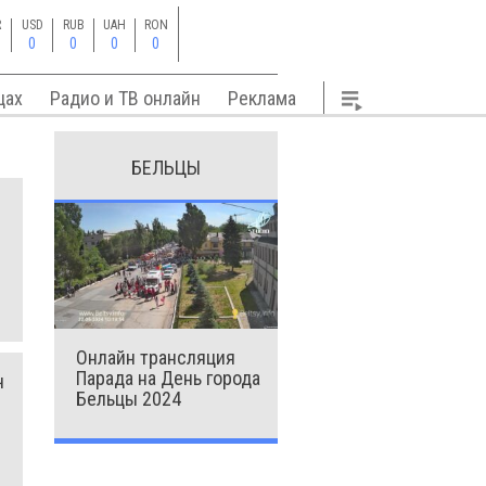
R
USD
RUB
UAH
RON
0
0
0
0
цах
Радио и ТВ онлайн
Реклама
БЕЛЬЦЫ
Онлайн трансляция
Парада на День города
ч
Бельцы 2024