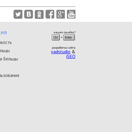
ия
нашли ошибку?
овость
разработка сайта
ельцы
vadstudio
&
iSEO
а Бельцы
льзования