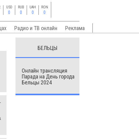
R
USD
RUB
UAH
RON
0
0
0
0
цах
Радио и ТВ онлайн
Реклама
БЕЛЬЦЫ
Онлайн трансляция
Парада на День города
Бельцы 2024
т
ц