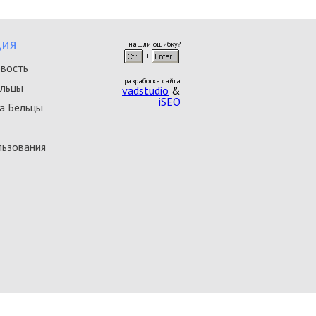
ия
нашли ошибку?
овость
разработка сайта
ельцы
vadstudio
&
iSEO
а Бельцы
льзования