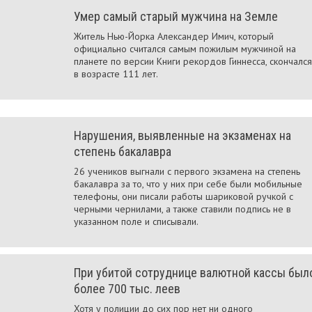
Умер самый старый мужчина на Земле
Житель Нью-Йорка Александер Имич, который
официально считался самым пожилым мужчиной на
планете по версии Книги рекордов Гиннесса, скончался
в возрасте 111 лет.
Нарушения, выявленные на экзаменах на
степень бакалавра
26 учеников выгнали с первого экзамена на степень
бакалавра за то, что у них при себе были мобильные
телефоны, они писали работы шариковой ручкой с
черными чернилами, а также ставили подпись не в
указанном поле и списывали.
При убитой сотруднице валютной кассы был
более 700 тыс. леев
Хотя у полиции до сих пор нет ни одного