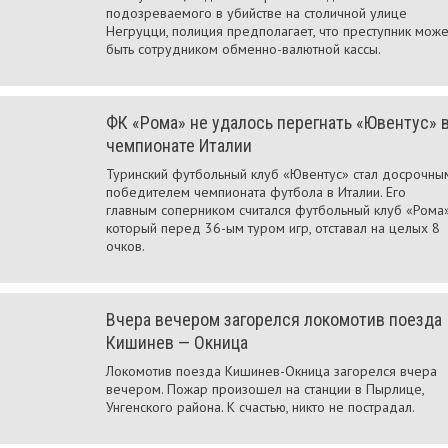
подозреваемого в убийстве на столичной улице
Негруцци, полиция предполагает, что преступник може
быть сотрудником обменно-валютной кассы.
ФК «Рома» не удалось перегнать «Ювентус» 
чемпионате Италии
Туринский футбольный клуб «Ювентус» стал досрочны
победителем чемпионата футбола в Италии. Его
главным соперником считался футбольный клуб «Рома»
который перед 36-ым туром игр, отставал на целых 8
очков.
Вчера вечером загорелся локомотив поезда
Кишинев — Окница
Локомотив поезда Кишинев-Окница загорелся вчера
вечером. Пожар произошел на станции в Пырлице,
Унгенского района. К счастью, никто не пострадал.