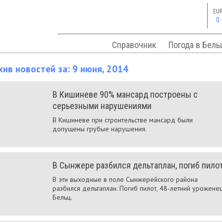
EU
0
Справочник
Погода в Бель
хив новостей за: 9 июня, 2014
В Кишиневе 90% мансард построены с
серьезными нарушениями
В Кишиневе при строительстве мансард были
допущены грубые нарушения.
В Сынжере разбился дельтаплан, погиб пило
В эти выходные в поле Сынжерейского района
разбился дельтаплан. Погиб пилот, 48-летний урожене
Бельц.