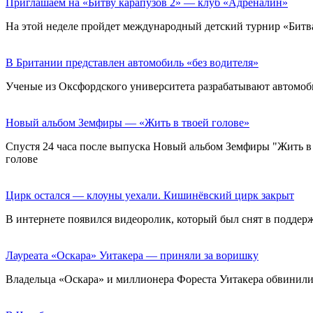
Приглашаем на «Битву карапузов 2» — клуб «Адреналин»
На этой неделе пройдет международный детский турнир «Битва
В Британии представлен автомобиль «без водителя»
Ученые из Оксфордского университета разрабатывают автомоби
Новый альбом Земфиры — «Жить в твоей голове»
Спустя 24 часа после выпуска Новый альбом Земфиры "Жить в 
голове
Цирк остался — клоуны уехали. Кишинёвский цирк закрыт
В интернете появился видеоролик, который был снят в поддер
Лауреата «Оскара» Уитакера — приняли за воришку
Владельца «Оскара» и миллионера Фореста Уитакера обвинили 