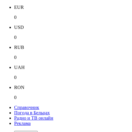
EUR
0
USD
0
RUB
0
UAH
0
RON
0
Справочник
Погода в Бельцах
Радио и ТВ онлайн
Реклама