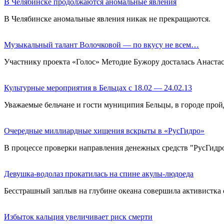
В Челябинске продолжаются аномальные явления
В Челябинске аномальные явления никак не прекращаются.
Музыкальный талант Волочковой — по вкусу не всем…
Участнику проекта «Голос» Методие Бужору досталась Анастас
Культурные мероприятия в Бельцах с 18.02 — 24.02.13
Уважаемые бельчане и гости муниципия Бельцы, в городе прой
Очередные миллиардные хищения вскрыты в «РусГидро»
В процессе проверки направления денежных средств "РусГид
Девушка-водолаз прокатилась на спине акулы-людоеда
Бесстрашный заплыв на глубине океана совершила активистка
Избыток кальция увеличивает риск смерти