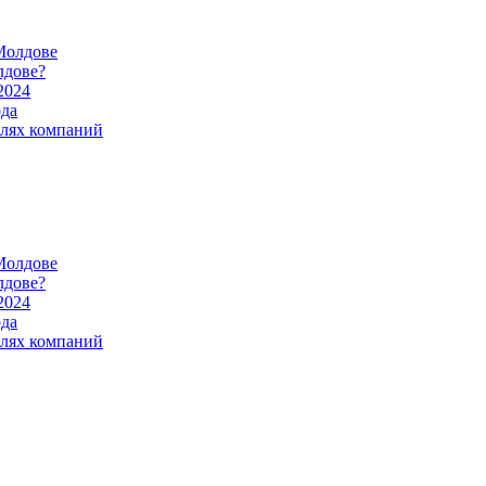
Молдове
лдове?
2024
ода
илях компаний
Молдове
лдове?
2024
ода
илях компаний