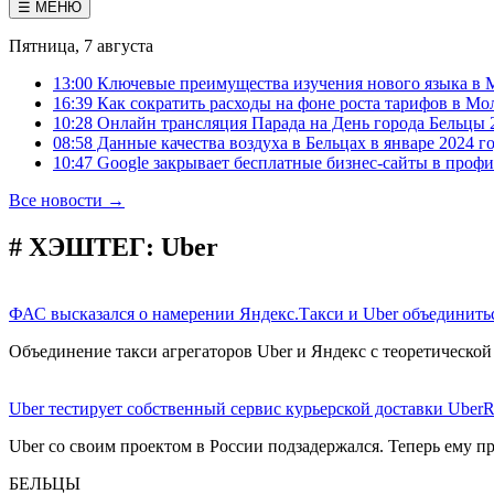
☰ МЕНЮ
Пятница, 7 августа
13:00 Ключевые преимущества изучения нового языка в 
16:39 Как сократить расходы на фоне роста тарифов в Мо
10:28 Онлайн трансляция Парада на День города Бельцы 
08:58 Данные качества воздуха в Бельцах в январе 2024 г
10:47 Google закрывает бесплатные бизнес-сайты в проф
Все новости →
# ХЭШТЕГ:
Uber
ФАС высказался о намерении Яндекс.Такси и Uber объединить
Объединение такси агрегаторов Uber и Яндекс с теоретическо
Uber тестирует собственный сервис курьерской доставки Ube
Uber со своим проектом в России подзадержался. Теперь ему п
БЕЛЬЦЫ