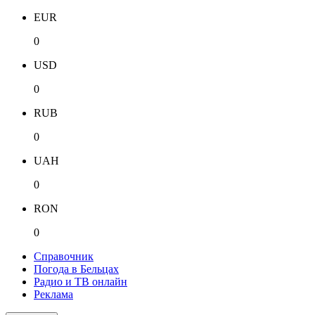
EUR
0
USD
0
RUB
0
UAH
0
RON
0
Справочник
Погода в Бельцах
Радио и ТВ онлайн
Реклама