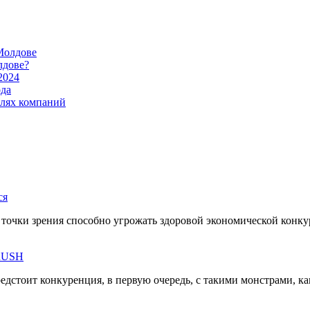
Молдове
лдове?
2024
ода
илях компаний
ся
й точки зрения способно угрожать здоровой экономической конк
rRUSH
редстоит конкуренция, в первую очередь, с такими монстрами, к