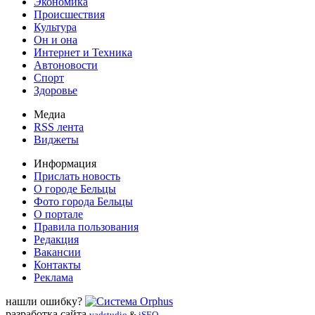
Экономика
Происшествия
Культура
Он и она
Интернет и Техника
Автоновости
Спорт
Здоровье
Медиа
RSS лента
Виджеты
Информация
Прислать новость
О городе Бельцы
Фото города Бельцы
О портале
Правила пользования
Редакция
Вакансии
Контакты
Реклама
нашли ошибку?
разработка сайта
vadstudio
&
iSEO