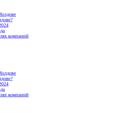
Молдове
лдове?
2024
ода
илях компаний
Молдове
лдове?
2024
ода
илях компаний