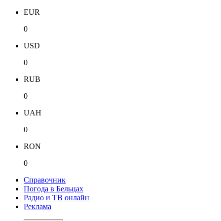
EUR
0
USD
0
RUB
0
UAH
0
RON
0
Справочник
Погода в Бельцах
Радио и ТВ онлайн
Реклама