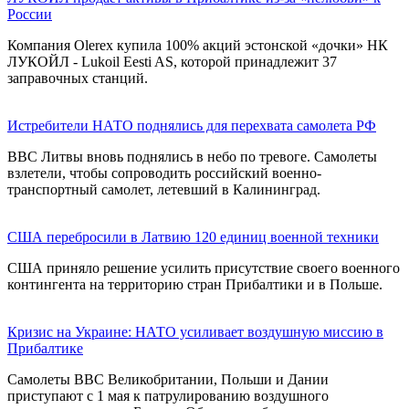
России
Компания Olerex купила 100% акций эстонской «дочки» НК
ЛУКОЙЛ - Lukoil Eesti AS, которой принадлежит 37
заправочных станций.
Истребители НАТО поднялись для перехвата самолета РФ
ВВС Литвы вновь поднялись в небо по тревоге. Самолеты
взлетели, чтобы сопроводить российский военно-
транспортный самолет, летевший в Калининград.
США перебросили в Латвию 120 единиц военной техники
США приняло решение усилить присутствие своего военного
контингента на территорию стран Прибалтики и в Польше.
Кризис на Украине: НАТО усиливает воздушную миссию в
Прибалтике
Самолеты ВВС Великобритании, Польши и Дании
приступают с 1 мая к патрулированию воздушного