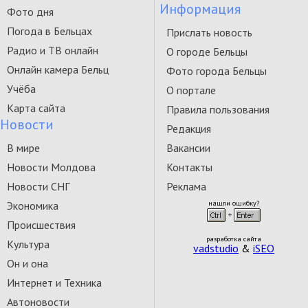
Информация
Фото дня
Погода в Бельцах
Прислать новость
Радио и ТВ онлайн
О городе Бельцы
Онлайн камера Бельц
Фото города Бельцы
Учёба
О портале
Карта сайта
Правила пользования
Новости
Редакция
В мире
Вакансии
Новости Молдова
Контакты
Новости СНГ
Реклама
Экономика
нашли ошибку?
Происшествия
разработка сайта
Культура
vadstudio
&
iSEO
Он и она
Интернет и Техника
Автоновости