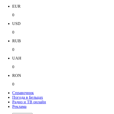
EUR
0
USD
0
RUB
0
UAH
0
RON
0
Справочник
Погода в Бельцах
Радио и ТВ онлайн
Реклама