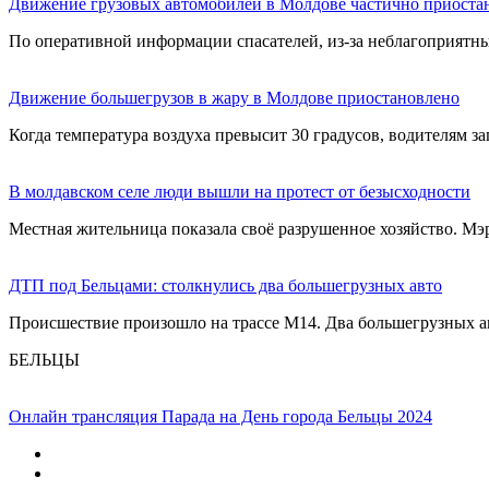
Движение грузовых автомобилей в Молдове частично приоста
По оперативной информации спасателей, из-за неблагоприятны
Движение большегрузов в жару в Молдове приостановлено
Когда температура воздуха превысит 30 градусов, водителям за
В молдавском селе люди вышли на протест от безысходности
Местная жительница показала своё разрушенное хозяйство. Мэр
ДТП под Бельцами: столкнулись два большегрузных авто
Происшествие произошло на трассе М14. Два большегрузных а
БЕЛЬЦЫ
Онлайн трансляция Парада на День города Бельцы 2024