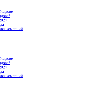
Молдове
лдове?
2024
ода
илях компаний
Молдове
лдове?
2024
ода
илях компаний