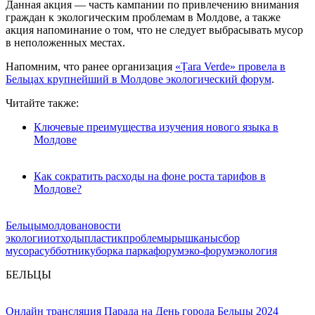
Данная акция — часть кампании по привлечению внимания
граждан к экологическим проблемам в Молдове, а также
акция напоминание о том, что не следует выбрасывать мусор
в неположенных местах.
Напомним, что ранее организация
«Țara Verde» провела в
Бельцах крупнейший в Молдове экологический форум
.
Читайте также:
Ключевые преимущества изучения нового языка в
Молдове
Как сократить расходы на фоне роста тарифов в
Молдове?
Бельцы
молдова
новости
экологии
отходы
пластик
проблемы
рышканы
сбор
мусора
субботник
уборка парка
форум
эко-форум
экология
БЕЛЬЦЫ
Онлайн трансляция Парада на День города Бельцы 2024