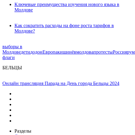
Ключевые преимущества изучения нового языка в
Молдове
Как сократить расходы на фоне роста тарифов в
Молдове?
выборы в
Молдове
дети
додон
Европа
кишинёв
молдова
протесты
Россия
рум
флаги
БЕЛЬЦЫ
Онлайн трансляция Парада на День города Бельцы 2024
Разделы