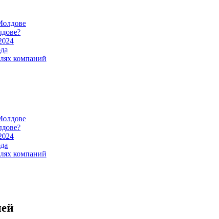
Молдове
лдове?
2024
ода
илях компаний
Молдове
лдове?
2024
ода
илях компаний
ней