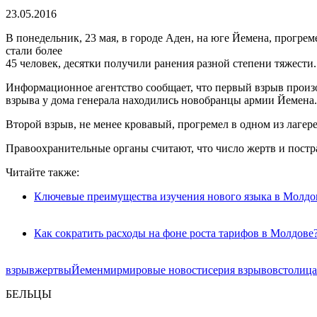
23.05.2016
В понедельник, 23 мая, в городе Аден, на юге Йемена, прогреме
стали более
45 человек, десятки получили ранения разной степени тяжести.
Информационное агентство сообщает, что первый взрыв произо
взрыва у дома генерала находились новобранцы армии Йемена.
Второй взрыв, не менее кровавый, прогремел в одном из лагере
Правоохранительные органы считают, что число жертв и постр
Читайте также:
Ключевые преимущества изучения нового языка в Молдо
Как сократить расходы на фоне роста тарифов в Молдове
взрыв
жертвы
Йемен
мир
мировые новости
серия взрывов
столица
БЕЛЬЦЫ