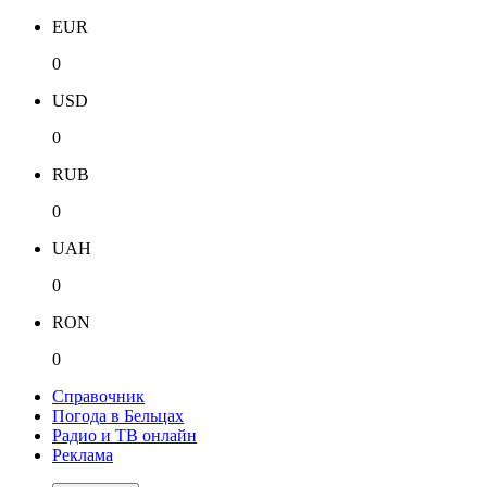
EUR
0
USD
0
RUB
0
UAH
0
RON
0
Справочник
Погода в Бельцах
Радио и ТВ онлайн
Реклама