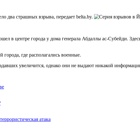
ло два страшных взрыва, передает belta.by.
шел в центре города у дома генерала Абдаллы ас-Субейди. Зде
й города, где располагались военные.
адавших увеличится, однако они не выдают никакой информации 
ве
?
террористическая атака