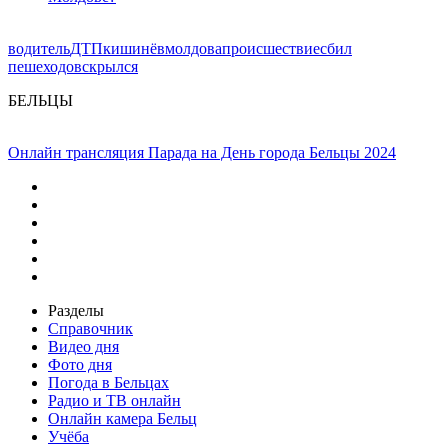
водитель
ДТП
кишинёв
молдова
происшествие
сбил
пешеходов
скрылся
БЕЛЬЦЫ
Онлайн трансляция Парада на День города Бельцы 2024
Разделы
Справочник
Видео дня
Фото дня
Погода в Бельцах
Радио и ТВ онлайн
Онлайн камера Бельц
Учёба